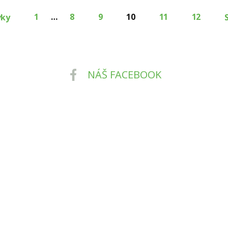
1
…
8
9
10
11
12
vky
NÁŠ FACEBOOK