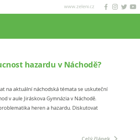
www.zeleni.cz
ucnost hazardu v Náchodě?
bat na aktuální náchodská témata se uskuteční
0 hod v aule Jiráskova Gymnázia v Náchodě.
roblematika heren a hazardu. Diskutovat
Celý článek