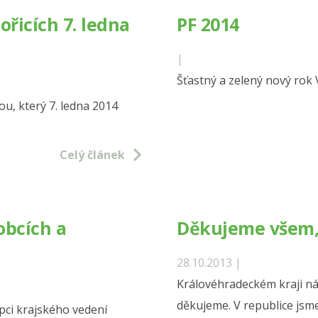
stavbě
řicích 7. ledna
PF 2014
největ
hrade
|
obcho
Šťastný a zelený nový rok 
centra
u, který 7. ledna 2014
a
fotbal
Celý článek
stadio
obcích a
Děkujeme všem, j
28.10.2013 |
Královéhradeckém kraji ná
děkujeme. V republice js
upci krajského vedení