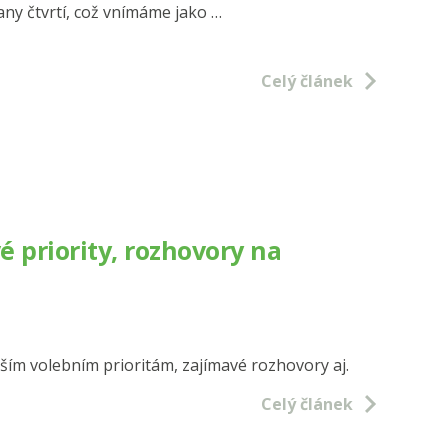
rany čtvrtí, což vnímáme jako …
jeme
Celý článek
EJ““
 priority, rozhovory na
aším volebním prioritám, zajímavé rozhovory aj.
Celý článek