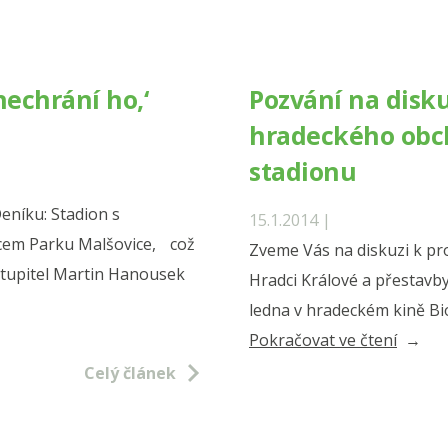
budou
hazar
v
nechrání ho,‘
Pozvání na disku
Nácho
hradeckého obch
stadionu
níku: Stadion s
15.1.2014 |
cem Parku Malšovice, což
Zveme Vás na diskuzi k pr
astupitel Martin Hanousek
Hradci Králové a přestavb
ledna v hradeckém kině Bio
„Pozvá
Pokračovat ve čtení
na
Celý článek
diskuzi
ke