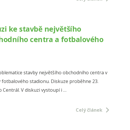
cnost
du
zi ke stavbě největšího
dě?“
odního centra a fotbalového
oblematice stavby největšího obchodního centra v
y fotbalového stadionu. Diskuze proběhne 23.
 Centrál. V diskuzi vystoupí i …
ní
Celý článek