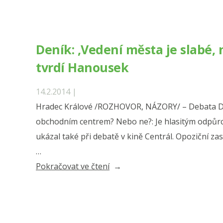
Deník: ‚Vedení města je slabé, 
tvrdí Hanousek
14.2.2014 |
Hradec Králové /ROZHOVOR, NÁZORY/ – Debata De
obchodním centrem? Nebo ne?: Je hlasitým odpůr
ukázal také při debatě v kině Centrál. Opoziční z
…
„Deník:
Pokračovat ve čtení
‚Vedení
města
je