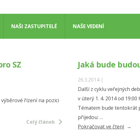
NAŠI ZASTUPITELÉ
NAŠE VEDENÍ
pro SZ
Jaká bude budo
26.3.2014 |
Další z cyklu veřejných de
v úterý 1. 4. 2014 od 19:0
výběrové řízení na pozici
Tématem bude tentokrát p
přijedou: …
Celý článek
„Jaká
Pokračovat ve čtení
bude