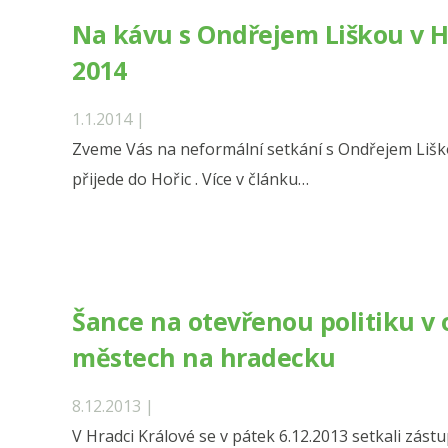
slabé,
Na kávu s Ondřejem Liškou v Ho
nechrání
2014
ho,‘
tvrdí
1.1.2014 |
Hanousek“
Zveme Vás na neformální setkání s Ondřejem Liško
přijede do Hořic . Více v článku…
Šance na otevřenou politiku v 
městech na hradecku
8.12.2013 |
V Hradci Králové se v pátek 6.12.2013 setkali zást