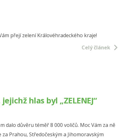
šího
ckého
dního
Vám přejí zelení Královéhradeckého kraje!
Celý článek
ového
nu“
ejichž hlas byl „ZELENEJ“
m dalo důvěru téměř 8 000 voličů. Moc Vám za ně
me za Prahou, Středočeským a Jihomoravským