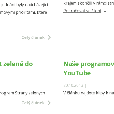
krajem skončili v rámci st
jednání byly nadcházející
„Děku
Pokračovat ve čtení
movými prioritami, které
všem,
jejichž
hlas
Celý článek
byl
„ZELEN
t zelené do
Naše programové
YouTube
20.10.2013 |
 Program Strany zelených
V článku najdete klipy k n
Celý článek