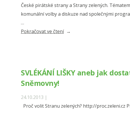
České pirátské strany a Strany zelených. Tématem 
komunální volby a diskuze nad společnými progra
…
„Šance
Pokračovat ve čtení
na
otevřenou
politiku
v
SVLÉKÁNÍ LIŠKY aneb jak dosta
obcích
Sněmovny!
a
městech
24.10.2013 |
na
Proč volit Stranu zelených? http://proc.zeleni.cz
hradecku“