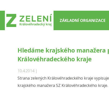
Přejít
k
obsahu
ZÁKLADNÍ ORGANIZACE
webu
Hledáme krajského manažera 
Královéhradeckého kraje
10.4.2014 |
Strana zelených Královéhradeckého kraje vypisuje 
krajského manažera SZ Královéhradeckého kraje.