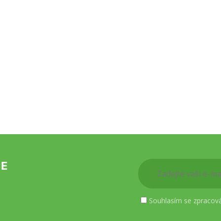
CE
Souhlasím se zpracov