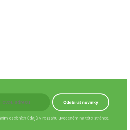
áním osobních údajů v rozsahu uvedeném na
této stránce
.