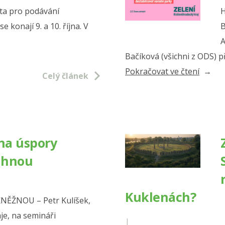
ta pro podávání
H
 konají 9. a 10. října. V
B
A
Bačíková (všichni z ODS) p
„Nedaj
Pokračovat ve čtení
Celý článek
si
pokoj.
ODS
ve
 na úspory
Sněmo
áhnou
opět
útočí
na
Kuklenách?
ĚŽNOU – Petr Kulíšek,
národn
je, na semináři
|
parky“