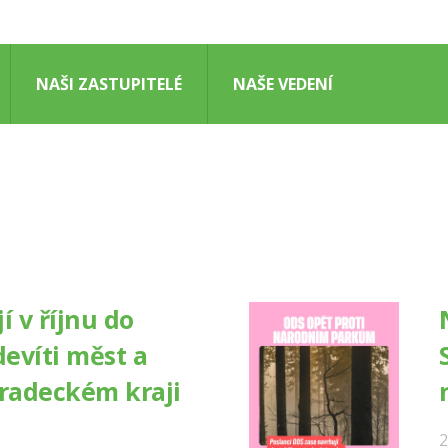
NAŠI ZASTUPITELÉ
NAŠE VEDENÍ
í v říjnu do
devíti měst a
hradeckém kraji
2