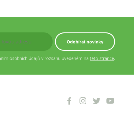
áním osobních údajů v rozsahu uvedeném na
této stránce
.