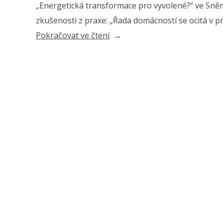
„Energetická transformace pro vyvolené?“ ve Sn
zkušenosti z praxe: „Řada domácností se ocitá v p
„Kulíšek:
Pokračovat ve čtení
Mnozí
na
úspory
energie
nedosáhnou“