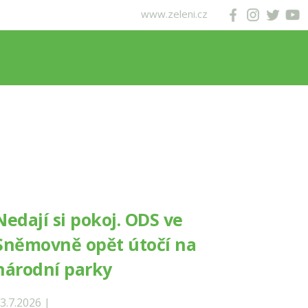
www.zeleni.cz
Nedají si pokoj. ODS ve
Sněmovně opět útočí na
národní parky
3.7.2026 |