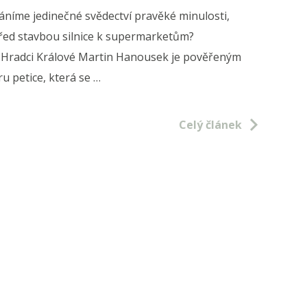
íme jedinečné svědectví pravěké minulosti,
řed stavbou silnice k supermarketům?
 Hradci Králové Martin Hanousek je pověřeným
u petice, která se …
ráníme
ké
Celý článek
henge
y
kých
ách?“