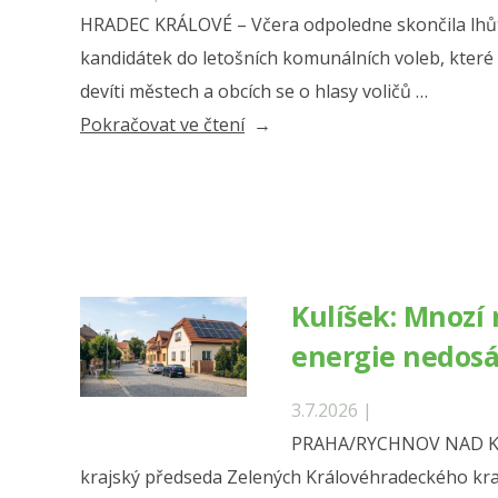
HRADEC KRÁLOVÉ – Včera odpoledne skončila lhů
kandidátek do letošních komunálních voleb, které se
devíti městech a obcích se o hlasy voličů …
„Zelení
Pokračovat ve čtení
kandidují
v říjnu
do
zastupitelstev
devíti
Kulíšek: Mnozí
měst
energie nedos
a
obcí
3.7.2026 |
v Královéhradeckém
PRAHA/RYCHNOV NAD KN
kraji“
krajský předseda Zelených Královéhradeckého kra