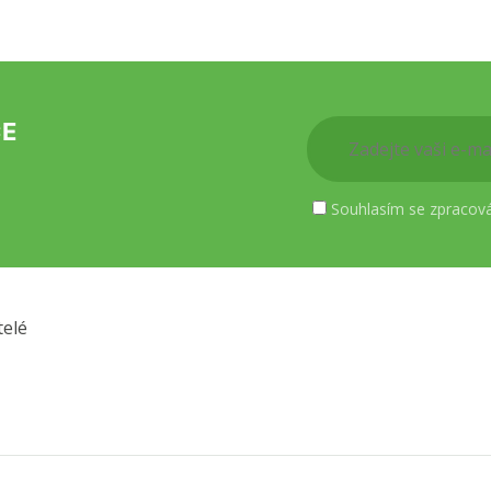
CE
Souhlasím se zpracov
telé