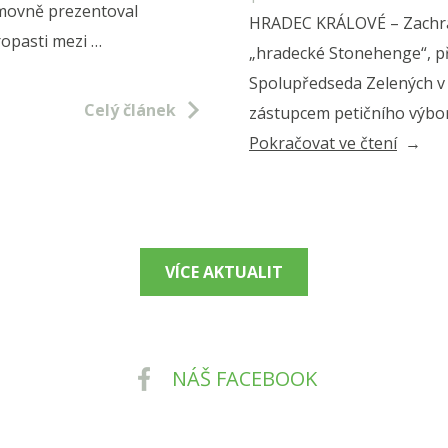
ěmovně prezentoval
HRADEC KRÁLOVÉ – Zachrán
ropasti mezi …
„hradecké Stonehenge“, p
Spolupředseda Zelených v
Celý článek
zástupcem petičního výbor
„Zach
Pokračovat ve čtení
hradec
Stone
–
tisíce
VÍCE AKTUALIT
let
staré
rondel
NÁŠ FACEBOOK
v
hradec
Kuklen