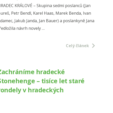
RADEC KRÁLOVÉ – Skupina sedmi poslanců (Jan
ureš, Petr Bendl, Karel Haas, Marek Benda, Ivan
damec, Jakub Janda, Jan Bauer) a poslankyně Jana
ředložila návrh novely …
í
Celý článek
Zachráníme hradecké
vně
Stonehenge – tisíce let staré
rondely v hradeckých
í