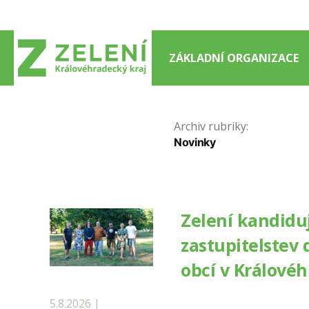
Přejít
k
obsahu
ZÁKLADNÍ ORGANIZACE
webu
Archiv rubriky:
Novinky
Zelení kandiduj
zastupitelstev 
obcí v Králové
5.8.2026 |