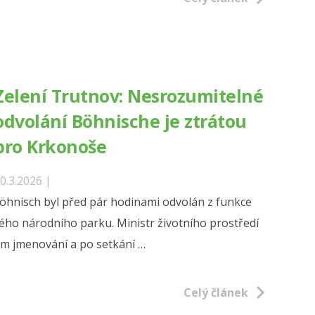
e
Zelení Trutnov: Nesrozumitelné
odvolání Böhnische je ztrátou
“
pro Krkonoše
0.3.2026 |
nisch byl před pár hodinami odvolán z funkce
ého národního parku. Ministr životního prostředí
vém jmenování a po setkání …
í
v:
Celý článek
umitelné