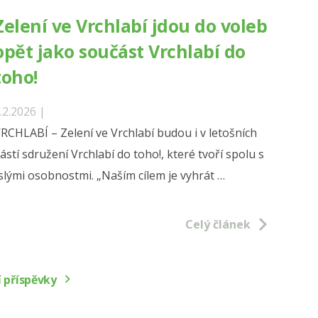
Zelení ve Vrchlabí jdou do voleb
ě
opět jako součást Vrchlabí do
toho!
ými
.2.2026 |
RCHLABÍ – Zelení ve Vrchlabí budou i v letošních
tí sdružení Vrchlabí do toho!, které tvoří spolu s
lými osobnostmi. „Naším cílem je vyhrát …
í
Celý článek
bí
í příspěvky