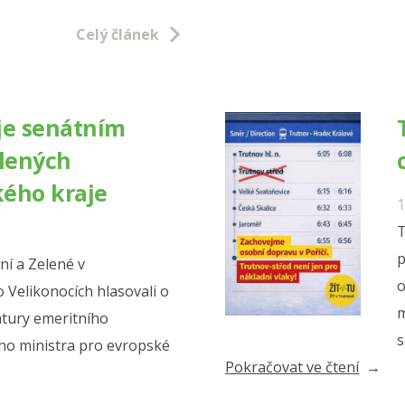
Nové
Celý článek
Místo
pro
přírod
je senátním
v
lených
Orlick
horách
ého kraje
1
T
p
í a Zelené v
o
 Velikonocích hlasovali o
m
tury emeritního
s
ho ministra pro evropské
„Trpí
Pokračovat ve čtení
trutno