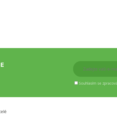
CE
Souhlasím se zpracov
telé