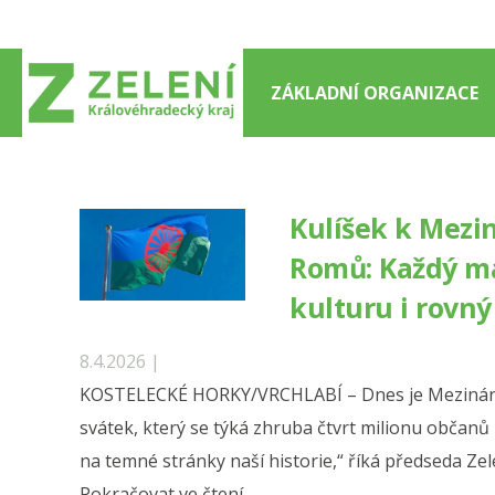
Přejít
k
obsahu
ZÁKLADNÍ ORGANIZACE
webu
Kulíšek k Mezi
Romů: Každý má
kulturu i rovný
8.4.2026 |
KOSTELECKÉ HORKY/VRCHLABÍ – Dnes je Mezinár
svátek, který se týká zhruba čtvrt milionu občanů
na temné stránky naší historie,“ říká předseda Ze
„Kulíšek
Pokračovat ve čtení