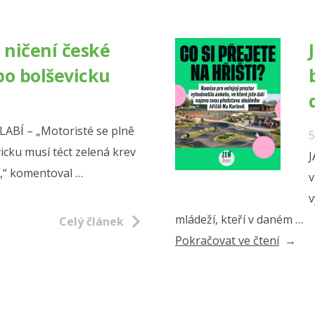
odvolá
Böhni
 ničení české
je
 po bolševicku
ztráto
pro
Krkon
BÍ – „Motoristé se plně
5
vicku musí téct zelená krev
J
dí,“ komentoval …
v
v
mládeží, kteří v daném …
Celý článek
„Jarom
Pokračovat ve čtení
plánuj
Hřiště
budouc