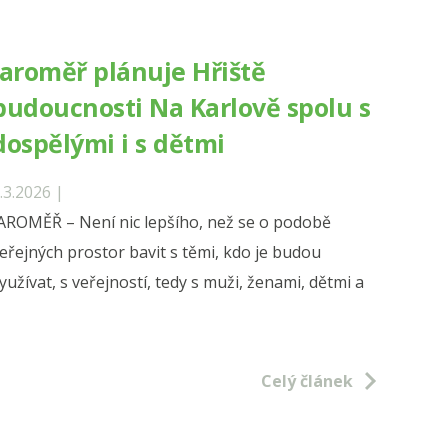
ní
sche
Jaroměř plánuje Hřiště
budoucnosti Na Karlově spolu s
u
dospělými i s dětmi
oše“
.3.2026 |
AROMĚŘ – Není nic lepšího, než se o podobě
eřejných prostor bavit s těmi, kdo je budou
yužívat, s veřejností, tedy s muži, ženami, dětmi a
ěř
e
Celý článek
nosti