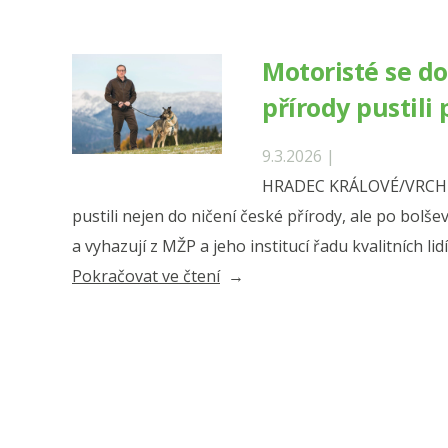
Stojíme
za
Motoristé se do
Robinem
přírody pustili
Böhnischem“
9.3.2026 |
HRADEC KRÁLOVÉ/VRCHLA
pustili nejen do ničení české přírody, ale po bolše
a vyhazují z MŽP a jeho institucí řadu kvalitních li
„Motoristé
Pokračovat ve čtení
se
do
ničení
české
přírody