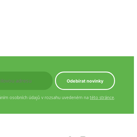
áním osobních údajů v rozsahu uvedeném na
této stránce
.