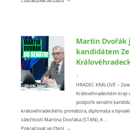
k
Mezinárodnímu
dni
Romů:
Martin Dvořák 
Každý
kandidátem Ze
má
Královéhradeck
právo
na
|
svou
HRADEC KRÁLOVÉ – Zelen
kulturu
Královéhradeckém kraji o
i
podpoře senátní kandida
rovný
královéhradeckého primátora, diplomata a bývalé
přístup“
záležitosti Martina Dvořáka (STAN). A …
„Martin
Pokračovat ve čtení