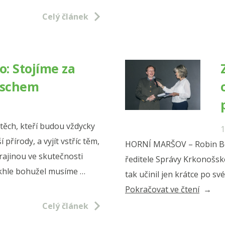
Poříčí
Celý článek
málo,
chcem
mu
o: Stojíme za
přidat
ischem
další
zátěž?
těch, kteří budou vždycky
1
 přírody, a vyjít vstříc těm,
HORNÍ MARŠOV – Robin Böh
rajinou ve skutečnosti
ředitele Správy Krkonošsk
akhle bohužel musíme …
tak učinil jen krátce po s
„Zelen
Pokračovat ve čtení
Trutno
Celý článek
Nesroz