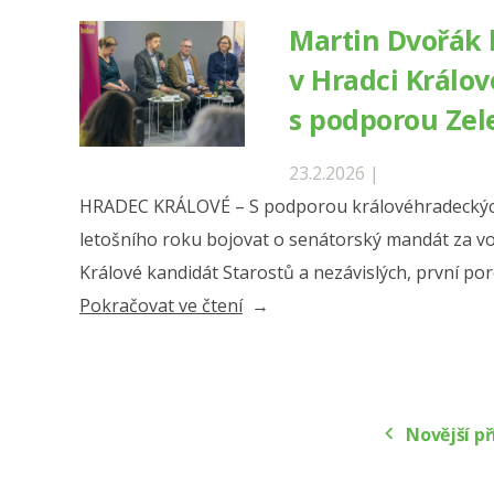
pustili
Martin Dvořák 
po
v Hradci Králo
bolševicku“
s podporou Zel
23.2.2026 |
HRADEC KRÁLOVÉ – S podporou královéhradeckých
letošního roku bojovat o senátorský mandát za vo
Králové kandidát Starostů a nezávislých, první po
„Martin
Pokračovat ve čtení
Dvořák
kandiduje
v Hradci
Novější p
Králové
do