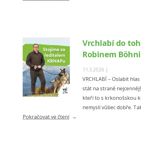
Dvořák
je
senátním
kandidátem
Vrchlabí do toh
Zelených
Robinem Böhn
Královéhradeckého
kraje“
11.3.2026 |
VRCHLABÍ – Oslabit hlas 
stát na straně nejcennější
kteří to s krkonošskou k
nemyslí vůbec dobře. T
„Vrchlabí
Pokračovat ve čtení
do
toho: