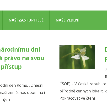
NAŠI ZASTUPITELÉ
NAŠE VEDENÍ
národnímu dni
 právo na svou
 přístup
7
R
ČSOP) – V České republice 
odní den Romů. „Dnešní
přírodně cenných lokalit, 
 naší země, nás upomíná i
„David
Pokračovat ve čtení
lených …
Číp: