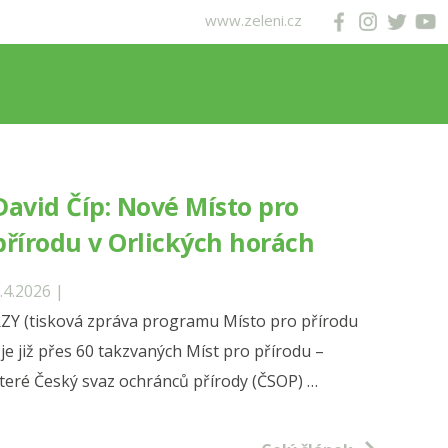
www.zeleni.cz
David Číp: Nové Místo pro
přírodu v Orlických horách
.4.2026 |
ZY (tisková zpráva programu Místo pro přírodu
je již přes 60 takzvaných Míst pro přírodu –
které Český svaz ochránců přírody (ČSOP) …