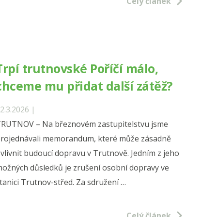
Celý článek
u
Trpí trutnovské Poříčí málo,
chceme mu přidat další zátěž?
ých
“
2.3.2026 |
RUTNOV – Na březnovém zastupitelstvu jsme
rojednávali memorandum, které může zásadně
vlivnit budoucí dopravu v Trutnově. Jedním z jeho
ožných důsledků je zrušení osobní dopravy ve
tanici Trutnov-střed. Za sdružení …
vské
Celý článek