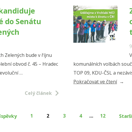
Na
kandiduje
Karlov
vé do Senátu
spolu
ených
s
dospěl
9
i
 Zelených bude v říjnu
V
s
lební obvod č. 45 – Hradec
komunálních volbách součás
dětmi“
revoluční …
TOP 09, KDU-ČSL a nezávis
„Zelen
Pokračovat ve čtení
ve
Celý článek
Vrchla
jdou
1
2
3
4
…
12
říspěvky
Starš
do
voleb