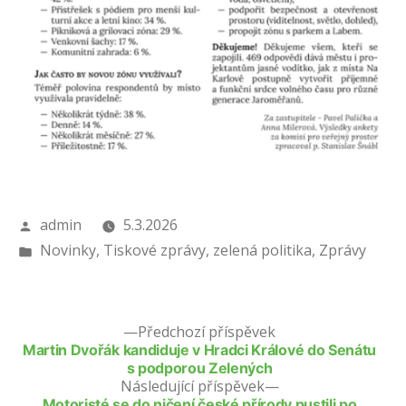
Autor
admin
5.3.2026
Publikováno
Novinky
,
Tiskové zprávy
,
zelená politika
,
Zprávy
v
Předchozí příspěvek
Martin Dvořák kandiduje v Hradci Králové do Senátu
s podporou Zelených
Následující příspěvek
Motoristé se do ničení české přírody pustili po