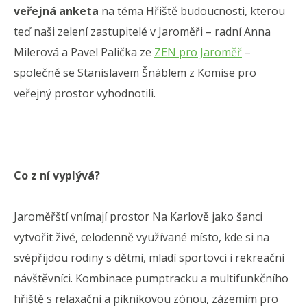
veřejná anketa
na téma Hřiště budoucnosti, kterou
teď naši zelení zastupitelé v Jaroměři – radní Anna
Milerová a Pavel Palička ze
ZEN pro Jaroměř
–
společně se Stanislavem Šnáblem z Komise pro
veřejný prostor vyhodnotili.
Co z ní vyplývá?
Jaroměřští vnímají prostor Na Karlově jako šanci
vytvořit živé, celodenně využívané místo, kde si na
svépřijdou rodiny s dětmi, mladí sportovci i rekreační
návštěvníci. Kombinace pumptracku a multifunkčního
hřiště s relaxační a piknikovou zónou, zázemím pro