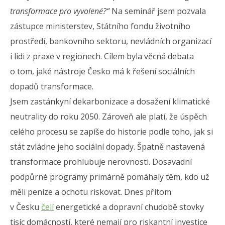
transformace pro vyvolené?“
Na seminář jsem pozvala
zástupce ministerstev, Státního fondu životního
prostředí, bankovního sektoru, nevládních organizací
i lidi z praxe v regionech. Cílem byla věcná debata
o tom, jaké nástroje Česko má k řešení sociálních
dopadů transformace.
Jsem zastánkyní dekarbonizace a dosažení klimatické
neutrality do roku 2050. Zároveň ale platí, že úspěch
celého procesu se zapíše do historie podle toho, jak si
stát zvládne jeho sociální dopady. Špatně nastavená
transformace prohlubuje nerovnosti. Dosavadní
podpůrné programy primárně pomáhaly těm, kdo už
měli peníze a ochotu riskovat. Dnes přitom
v Česku
čelí
energetické a dopravní chudobě stovky
tisíc domácností, které nemají pro riskantní investice