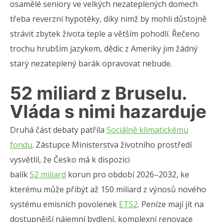
osamělé seniory ve velkých nezateplených domech
třeba reverzní hypotéky, díky nimž by mohli důstojně
strávit zbytek života teple a větším pohodlí. Řečeno
trochu hrubším jazykem, dědic z Ameriky jim žádný
starý nezateplený barák opravovat nebude.
52 miliard z Bruselu.
Vláda s nimi hazarduje
Druhá část debaty patřila
Sociálně klimatickému
fondu
. Zástupce Ministerstva životního prostředí
vysvětlil, že Česko má k dispozici
balík
52 miliard
korun pro období 2026–2032, ke
kterému může přibýt až 150 miliard z výnosů nového
systému emisních povolenek
ETS2
. Peníze mají jít na
dostupnější nájemní bydlení, komplexní renovace