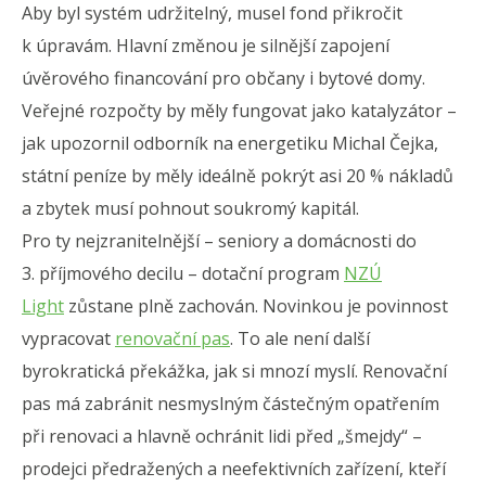
Aby byl systém udržitelný, musel fond přikročit
k úpravám. Hlavní změnou je silnější zapojení
úvěrového financování pro občany i bytové domy.
Veřejné rozpočty by měly fungovat jako katalyzátor –
jak upozornil odborník na energetiku Michal Čejka,
státní peníze by měly ideálně pokrýt asi 20 % nákladů
a zbytek musí pohnout soukromý kapitál.
Pro ty nejzranitelnější – seniory a domácnosti do
3. příjmového decilu – dotační program
NZÚ
Light
zůstane plně zachován. Novinkou je povinnost
vypracovat
renovační pas
. To ale není další
byrokratická překážka, jak si mnozí myslí. Renovační
pas má zabránit nesmyslným částečným opatřením
při renovaci a hlavně ochránit lidi před „šmejdy“ –
prodejci předražených a neefektivních zařízení, kteří