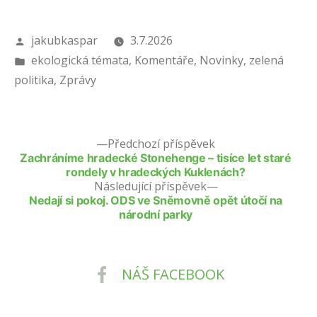
Autor
jakubkaspar
3.7.2026
Publikováno
ekologická témata
,
Komentáře
,
Novinky
,
zelená
v
politika
,
Zprávy
Předchozí příspěvek
Zachráníme hradecké Stonehenge – tisíce let staré
rondely v hradeckých Kuklenách?
Následující příspěvek
Nedají si pokoj. ODS ve Sněmovně opět útočí na
národní parky
NÁŠ FACEBOOK