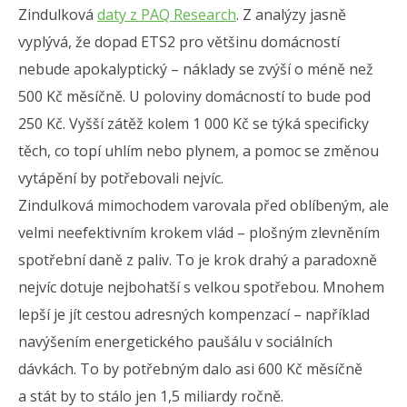
Zindulková
daty z PAQ Research
. Z analýzy jasně
vyplývá, že dopad ETS2 pro většinu domácností
nebude apokalyptický – náklady se zvýší o méně než
500 Kč měsíčně. U poloviny domácností to bude pod
250 Kč. Vyšší zátěž kolem 1 000 Kč se týká specificky
těch, co topí uhlím nebo plynem, a pomoc se změnou
vytápění by potřebovali nejvíc.
Zindulková mimochodem varovala před oblíbeným, ale
velmi neefektivním krokem vlád – plošným zlevněním
spotřební daně z paliv. To je krok drahý a paradoxně
nejvíc dotuje nejbohatší s velkou spotřebou. Mnohem
lepší je jít cestou adresných kompenzací – například
navýšením energetického paušálu v sociálních
dávkách. To by potřebným dalo asi 600 Kč měsíčně
a stát by to stálo jen 1,5 miliardy ročně.