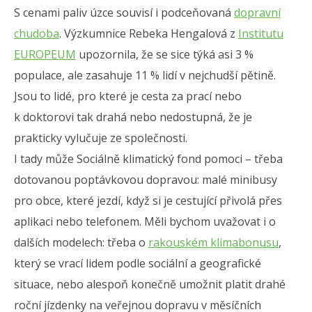
S cenami paliv úzce souvisí i podceňovaná
dopravní
chudoba
. Výzkumnice Rebeka Hengalová z
Institutu
EUROPEUM
upozornila, že se sice týká asi 3 %
populace, ale zasahuje 11 % lidí v nejchudší pětině.
Jsou to lidé, pro které je cesta za prací nebo
k doktorovi tak drahá nebo nedostupná, že je
prakticky vylučuje ze společnosti.
I tady může Sociálně klimatický fond pomoci – třeba
dotovanou poptávkovou dopravou: malé minibusy
pro obce, které jezdí, když si je cestující přivolá přes
aplikaci nebo telefonem. Měli bychom uvažovat i o
dalších modelech: třeba o
rakouském klimabonusu
,
který se vrací lidem podle sociální a geografické
situace, nebo alespoň konečně umožnit platit drahé
roční jízdenky na veřejnou dopravu v měsíčních