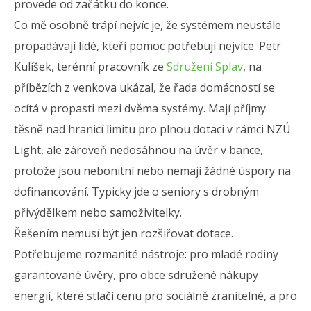
provede od začátku do konce.
Co mě osobně trápí nejvíc je, že systémem neustále
propadávají lidé, kteří pomoc potřebují nejvíce. Petr
Kulíšek, terénní pracovník ze
Sdružení Splav
, na
příbězích z venkova ukázal, že řada domácností se
ocítá v propasti mezi dvěma systémy. Mají příjmy
těsně nad hranicí limitu pro plnou dotaci v rámci NZÚ
Light, ale zároveň nedosáhnou na úvěr v bance,
protože jsou nebonitní nebo nemají žádné úspory na
dofinancování. Typicky jde o seniory s drobným
přivýdělkem nebo samoživitelky.
Řešením nemusí být jen rozšiřovat dotace.
Potřebujeme rozmanité nástroje: pro mladé rodiny
garantované úvěry, pro obce sdružené nákupy
energií, které stlačí cenu pro sociálně zranitelné, a pro