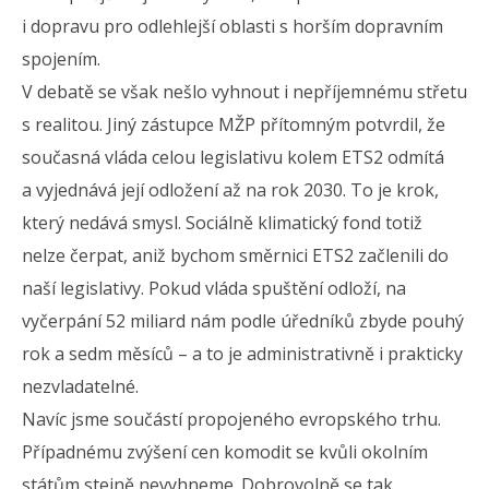
i dopravu pro odlehlejší oblasti s horším dopravním
spojením.
V debatě se však nešlo vyhnout i nepříjemnému střetu
s realitou. Jiný zástupce MŽP přítomným potvrdil, že
současná vláda celou legislativu kolem ETS2 odmítá
a vyjednává její odložení až na rok 2030. To je krok,
který nedává smysl. Sociálně klimatický fond totiž
nelze čerpat, aniž bychom směrnici ETS2 začlenili do
naší legislativy. Pokud vláda spuštění odloží, na
vyčerpání 52 miliard nám podle úředníků zbyde pouhý
rok a sedm měsíců – a to je administrativně i prakticky
nezvladatelné.
Navíc jsme součástí propojeného evropského trhu.
Případnému zvýšení cen komodit se kvůli okolním
státům stejně nevyhneme. Dobrovolně se tak