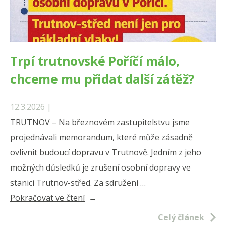
Trpí trutnovské Poříčí málo,
chceme mu přidat další zátěž?
12.3.2026 |
TRUTNOV – Na březnovém zastupitelstvu jsme
projednávali memorandum, které může zásadně
ovlivnit budoucí dopravu v Trutnově. Jedním z jeho
možných důsledků je zrušení osobní dopravy ve
stanici Trutnov-střed. Za sdružení …
„Trpí
Pokračovat ve čtení
trutnovské
Celý článek