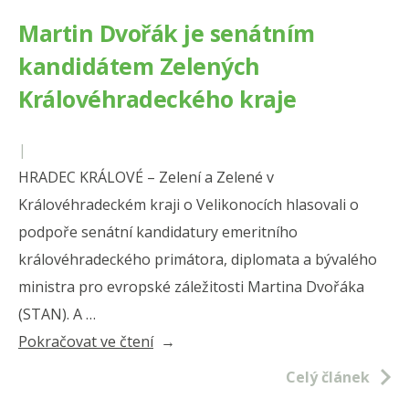
Martin Dvořák je senátním
kandidátem Zelených
Královéhradeckého kraje
|
HRADEC KRÁLOVÉ – Zelení a Zelené v
Královéhradeckém kraji o Velikonocích hlasovali o
podpoře senátní kandidatury emeritního
královéhradeckého primátora, diplomata a bývalého
ministra pro evropské záležitosti Martina Dvořáka
(STAN). A …
„Martin
Pokračovat ve čtení
Dvořák
Celý článek
je