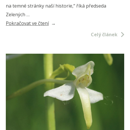
na temné stránky naší historie,“ říká předseda
Zelených …
„Kulíšek
Pokračovat ve čtení
k
Celý článek
Mezinárodnímu
dni
Romů:
Každý
má
právo
na
svou
kulturu
i
rovný