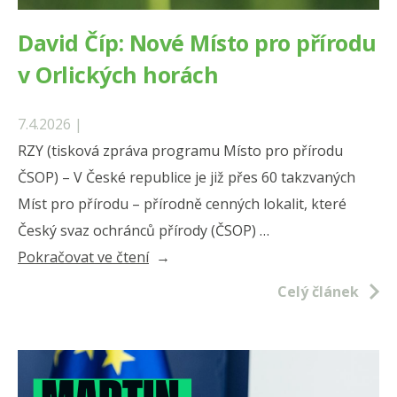
přístup“
David Číp: Nové Místo pro přírodu
v Orlických horách
7.4.2026 |
RZY (tisková zpráva programu Místo pro přírodu
ČSOP) – V České republice je již přes 60 takzvaných
Míst pro přírodu – přírodně cenných lokalit, které
Český svaz ochránců přírody (ČSOP) …
„David
Pokračovat ve čtení
Číp:
Celý článek
Nové
Místo
pro
přírodu