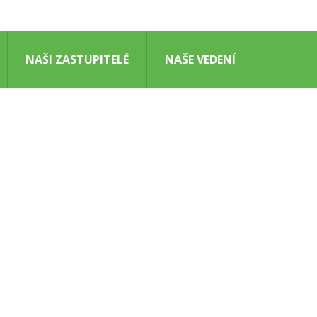
NAŠI ZASTUPITELÉ
NAŠE VEDENÍ
pro
Čeněk
Růžička
–
kandidát
.
4