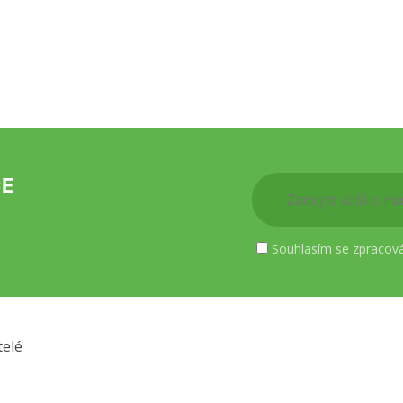
CE
Souhlasím se zpracov
telé