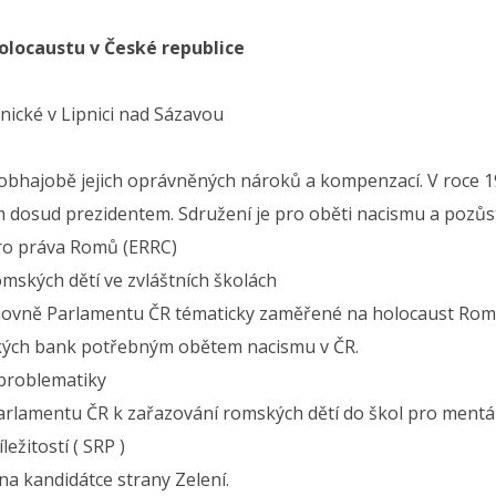
locaustu v České republice
nické v Lipnici nad Sázavou
hajobě jejich oprávněných nároků a kompenzací. V roce 1
dosud prezidentem. Sdružení je pro oběti nacismu a pozůst
ro práva Romů (ERRC)
ských dětí ve zvláštních školách
vně Parlamentu ČR tématicky zaměřené na holocaust Romů 
kých bank potřebným obětem nacismu v ČR.
 problematiky
arlamentu ČR k zařazování romských dětí do škol pro mentá
ežitostí ( SRP )
a kandidátce strany Zelení.