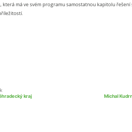
u, která má ve svém programu samostatnou kapitolu řešení sou
íležitostí.
k
véhradecký kraj
Michal Kudrn