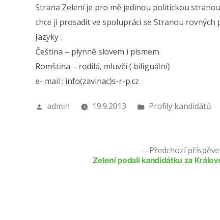
Strana Zelení je pro mě jedinou politickou strano
chce ji prosadit ve spolupráci se Stranou rovných př
Jazyky :
Čeština – plynně slovem i písmem
Romština – rodilá, mluvčí ( biliguální)
e- mail : info(zavinac)s-r-p.cz
Autor
Publikováno
admin
19.9.2013
Profily kandidátů
v
Předchozí příspěve
Zelení podali kandidátku za Králo