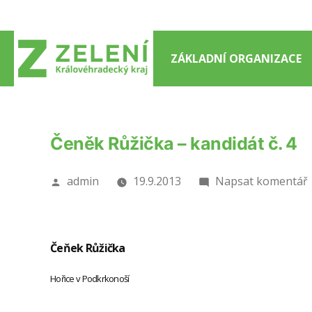
Přejít
k
obsahu
ZÁKLADNÍ ORGANIZACE
webu
Čeněk Růžička – kandidát č. 4
Autor
admin
19.9.2013
Napsat komentář
Čeňek Růžička
č
Hořice v Podkrkonoší