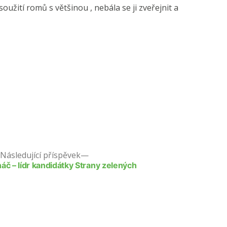
žití romů s většinou , nebála se ji zveřejnit a
Následující příspěvek
áč – lídr kandidátky Strany zelených