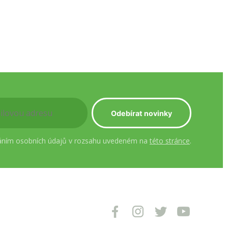
áním osobních údajů v rozsahu uvedeném na
této stránce
.