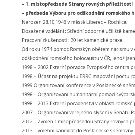
– 1. místopředseda Strany rovných příležitostí
– předseda Výboru pro odškodnění romského ho
Narozen 28.10.1946 v městě Liberec – Rochlice.
Dosažené vzdělání : Střední odborné učiliště kame
Pracovní zkušenosti : 20 let kamenické praxe.
Od roku 1974 pomoc Romskýn obětem nacismu v ob
odškodnění romského holocaustu v ČR, jehož jsem 
1998 – 2002 Externí poradce Evropského centra p
1998 – Účast na projektu ERRC mapování počtu rom
1999 Organizování konference v Poslanecké sněmo
1998 – Organizování humanitární pomoci švýcars
1998 – 2013 Externí poradenství v oblasti romské
2007 – Organizování veřejného slyšení v Senátu P
2012 – Zvolen 1.mísopředsedou Strany rovných příl
2013 – volební kandidát do Poslanecké sněmovny n