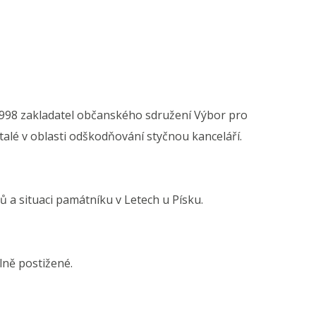
998 zakladatel občanského sdružení Výbor pro
alé v oblasti odškodňování styčnou kanceláří.
a situaci památníku v Letech u Písku.
lně postižené.