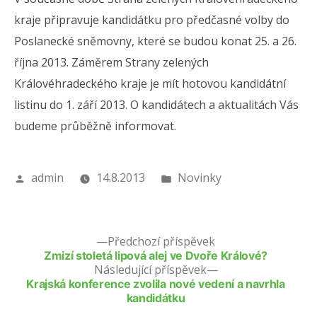
se
kraje připravuje kandidátku pro předčasné volby do
na
Poslanecké sněmovny, které se budou konat 25. a 26.
předča
volby
října 2013. Záměrem Strany zelených
Královéhradeckého kraje je mít hotovou kandidátní
listinu do 1. září 2013. O kandidátech a aktualitách Vás
budeme průběžně informovat.
Autor
Publikováno
admin
14.8.2013
Novinky
v
Předchozí příspěvek
Zmizí stoletá lipová alej ve Dvoře Králové?
Následující příspěvek
Krajská konference zvolila nové vedení a navrhla
kandidátku