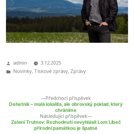
Autor
admin
3.12.2025
Publikováno
Novinky
,
Tiskové zprávy
,
Zprávy
v
Předchozí příspěvek
Dehetník – malá lokalita, ale obrovský poklad, který
chráníme
Následující příspěvek
Zelení Trutnov: Rozhodnutí nevyhlásit Lom Libeč
přírodní památkou je špatné