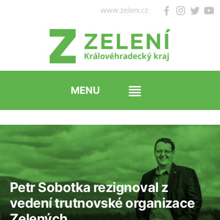
Přejít
www.zeleni.cz
k
obsahu
webu
Petr Sobotka rezignoval z
vedení trutnovské organizace
Zelených