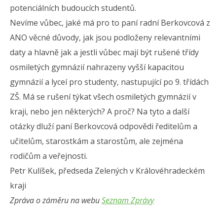
potenciálních budoucích studentů.
Nevíme vůbec, jaké má pro to paní radní Berkovcová z
ANO věcné důvody, jak jsou podloženy relevantními
daty a hlavně jak a jestli vůbec mají být rušené třídy
osmiletých gymnázií nahrazeny vyšší kapacitou
gymnázií a lyceí pro studenty, nastupující po 9. třídách
ZŠ. Má se rušení týkat všech osmiletých gymnázií v
kraji, nebo jen některých? A proč? Na tyto a další
otázky dluží paní Berkovcová odpovědi ředitelům a
učitelům, starostkám a starostům, ale zejména
rodičům a veřejnosti.
Petr Kulíšek, předseda Zelených v Královéhradeckém
kraji
Zpráva o záměru na webu
Seznam Zprávy