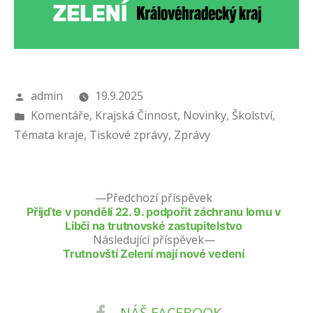
Autor
admin
19.9.2025
Publikováno
Komentáře
,
Krajská Činnost
,
Novinky
,
Školství
,
v
Témata kraje
,
Tiskové zprávy
,
Zprávy
Předchozí příspěvek
Přijďte v pondělí 22. 9. podpořit záchranu lomu v
Libči na trutnovské zastupitelstvo
Následující příspěvek
Trutnovští Zelení mají nové vedení
NÁŠ FACEBOOK