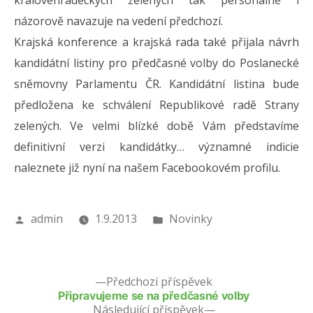
královéhradeckých zelených tak personálně i
názorově navazuje na vedení předchozí.
Krajská konference a krajská rada také přijala návrh
kandidátní listiny pro předčasné volby do Poslanecké
sněmovny Parlamentu ČR. Kandidátní listina bude
předložena ke schválení Republikové radě Strany
zelených. Ve velmi blízké době Vám představíme
definitivní verzi kandidátky… významné indicie
naleznete již nyní na našem Facebookovém profilu.
Autor
Publikováno
admin
1.9.2013
Novinky
v
Předchozí příspěvek
Připravujeme se na předčasné volby
Následující příspěvek