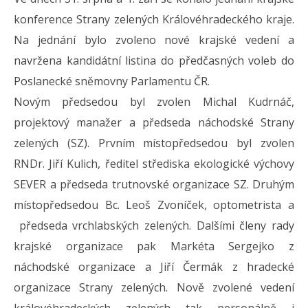
konfere
konference Strany zelených Královéhradeckého kraje.
zvolila
Na jednání bylo zvoleno nové krajské vedení a
nové
vedení
navržena kandidátní listina do předčasných voleb do
a
Poslanecké sněmovny Parlamentu ČR.
navrhla
Novým předsedou byl zvolen Michal Kudrnáč,
kandidát
projektový manažer a předseda náchodské Strany
zelených (SZ). Prvním místopředsedou byl zvolen
RNDr. Jiří Kulich, ředitel střediska ekologické výchovy
SEVER a předseda trutnovské organizace SZ. Druhým
místopředsedou Bc. Leoš Zvoníček, optometrista a
předseda vrchlabských zelených. Dalšími členy rady
krajské organizace pak Markéta Sergejko z
náchodské organizace a Jiří Čermák z hradecké
organizace Strany zelených. Nově zvolené vedení