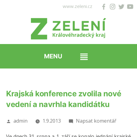
Přejít
www.zeleni.cz
k
obsahu
webu
Krajská konference zvolila nové
vedení a navrhla kandidátku
Autor
pro
admin
1.9.2013
Napsat komentář
Krajská
Ve dnech 31. srpna a 1. září se konalo jednání krajské