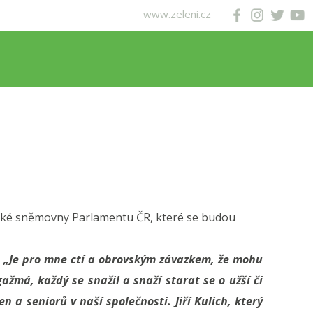
www.zeleni.cz
ecké sněmovny Parlamentu ČR, které se budou
:
„Je pro mne ctí a obrovským závazkem, že mohu
žmá, každý se snažil a snaží starat se o užší či
žen a seniorů v naší společnosti. Jiří Kulich, který