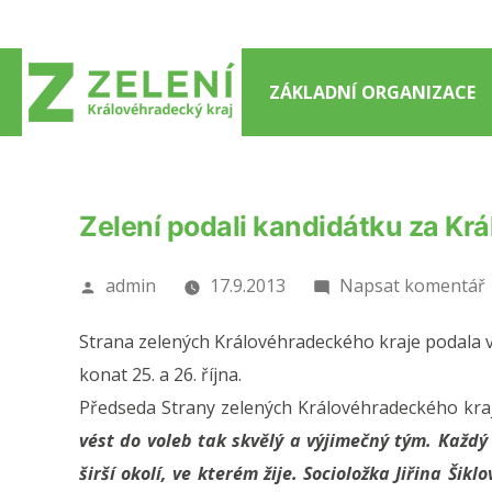
Přejít
k
obsahu
ZÁKLADNÍ ORGANIZACE
webu
Zelení podali kandidátku za Kr
Autor
admin
17.9.2013
Napsat komentář
Strana zelených Královéhradeckého kraje podala 
konat 25. a 26. října.
Předseda Strany zelených Královéhradeckého kraj
vést do voleb tak skvělý a výjimečný tým. Každý
širší okolí, ve kterém žije. Socioložka Jiřina Šikl