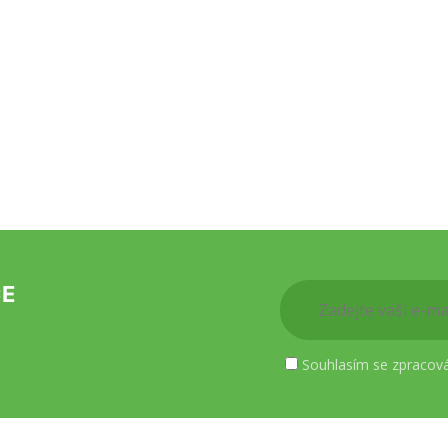
CE
Souhlasím se zpracov