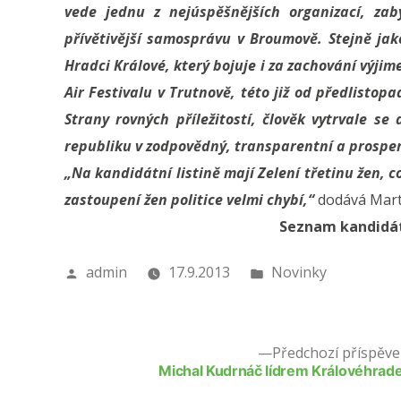
vede jednu z nejúspěšnějších organizací, zab
přívětivější samosprávu v Broumově. Stejně ja
Hradci Králové, který bojuje i za zachování výj
Air Festivalu v Trutnově, této již od předlisto
Strany rovných příležitostí, člověk vytrvale s
republiku v zodpovědný, transparentní a prosperu
„Na kandidátní listině mají Zelení třetinu žen, 
zastoupení žen politice velmi chybí,“
dodává Marti
Seznam kandidát
Autor
Publikováno
admin
17.9.2013
Novinky
v
Předchozí příspěve
Michal Kudrnáč lídrem Královéhrad