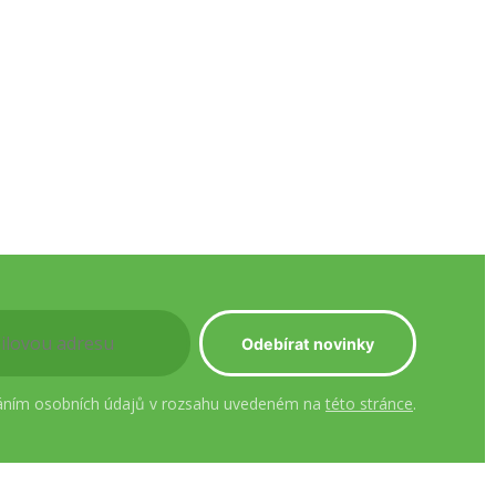
áním osobních údajů v rozsahu uvedeném na
této stránce
.