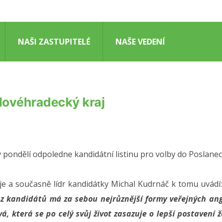
NAŠI ZASTUPITELÉ
NAŠE VEDENÍ
álovéhradecký kraj
pro
Zelení
v pondělí odpoledne kandidátní listinu pro volby do Poslan
podali
kandidátku
e a současně lídr kandidátky Michal Kudrnáč k tomu uvádí
za
Královéhradecký
 z kandidátů má za sebou nejrůznější formy veřejných anga
kraj
ová, která se po celý svůj život zasazuje o lepší postavení 