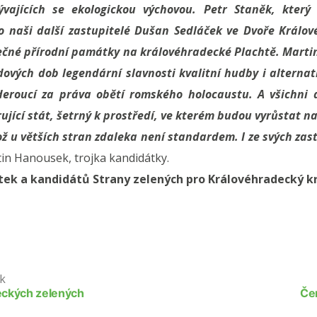
ývajících se ekologickou výchovou. Petr Staněk, kter
ko naši další zastupitelé Dušan Sedláček ve Dvoře Králo
imečné přírodní památky na královéhradecké Plachtě. Marti
padových dob legendární slavnosti kvalitní hudby i alterna
e deroucí za práva obětí romského holocaustu. A všichni
jící stát, šetrný k prostředí, ve kterém budou vyrůstat na
což u větších stran zdaleka není standardem. I ze svých za
n Hanousek, trojka kandidátky.
ek a kandidátů Strany zelených pro Královéhradecký k
k
eckých zelených
Čen