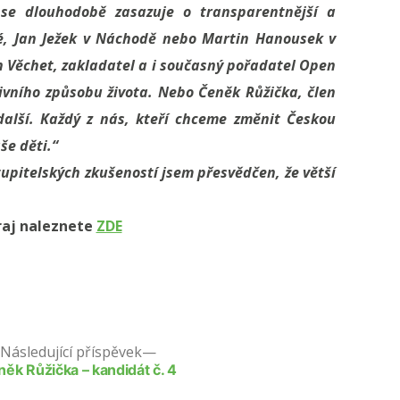
ý se dlouhodobě zasazuje o transparentnější a
vé, Jan Ježek v Náchodě nebo Martin Hanousek v
n Věchet, zakladatel a i současný pořadatel
Open
tivního způsobu života. Nebo Čeněk Růžička, člen
 další. Každý z nás, kteří chceme změnit Českou
še děti.“
stupitelských zkušeností jsem
přesvědčen, že větší
raj naleznete
ZDE
Následující příspěvek
ěk Růžička – kandidát č. 4