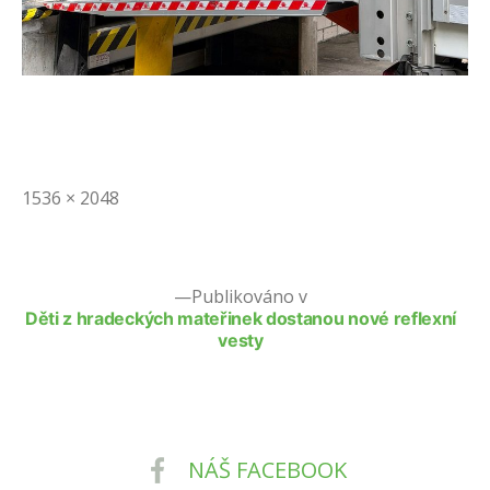
Původní
1536 × 2048
velikost
Publikováno v
Děti z hradeckých mateřinek dostanou nové reflexní
vesty
NÁŠ FACEBOOK