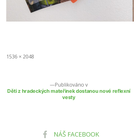
Původní
1536 × 2048
velikost
Publikováno v
Děti z hradeckých mateřinek dostanou nové reflexní
vesty
NÁŠ FACEBOOK