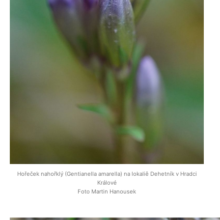
Hořeček nahořklý (Gentianella amarella) na lokaliě Dehetník v Hradci
Králové
Foto Martin Hanousek