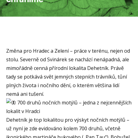
Změna pro Hradec a Zelení – práce v terénu, nejen od
stolu. Severně od Svinárek se nachází nenápadná, ale
mimořádně cenná přírodní lokalita Dehetník. Právě
tady se potkává svět jemných stepních trávníků, tůní
plných života i nočního dění, o kterém většina lidí
nemá ani tušení.
700 druhů nočních motýlů – jedna z nejcennějších
lokalit v Hradci
Dehetník je top lokalitou pro výskyt nočních motýlů –
už nyní je zde evidováno kolem 700 druhů, včetně
ikonického martináče bukového („Pan Tau“). Bohužel