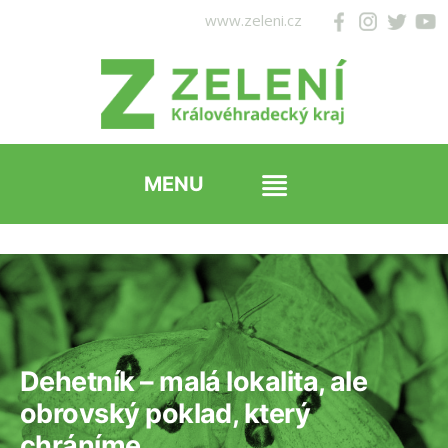
Přejít
www.zeleni.cz
k
obsahu
webu
Dehetník – malá lokalita, ale
obrovský poklad, který
chráníme