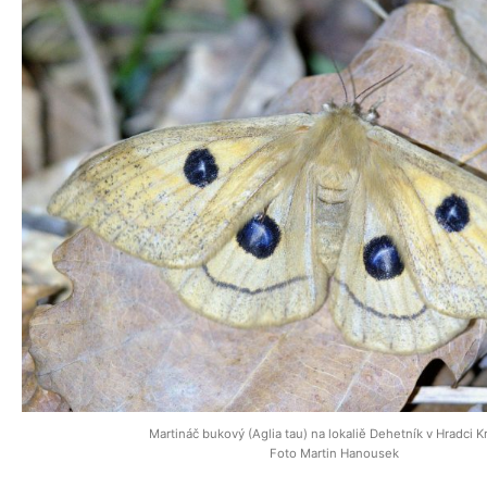
Martináč bukový (Aglia tau) na lokaliě Dehetník v Hradci K
Foto Martin Hanousek