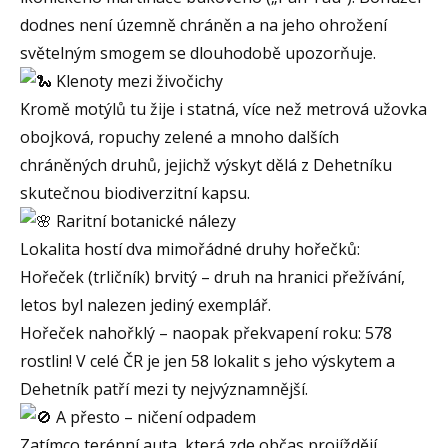
dodnes není územně chráněn a na jeho ohrožení
světelným smogem se dlouhodobě upozorňuje.
Klenoty mezi živočichy
Kromě motýlů tu žije i statná, více než metrová užovka
obojková, ropuchy zelené a mnoho dalších
chráněných druhů, jejichž výskyt dělá z Dehetníku
skutečnou biodiverzitní kapsu.
Raritní botanické nálezy
Lokalita hostí dva mimořádné druhy hořečků:
Hořeček (trličník) brvitý – druh na hranici přežívání,
letos byl nalezen jediný exemplář.
Hořeček nahořklý – naopak překvapení roku: 578
rostlin! V celé ČR je jen 58 lokalit s jeho výskytem a
Dehetník patří mezi ty nejvýznamnější.
A přesto – ničení odpadem
Zatímco terénní auta, která zde občas projíždějí,