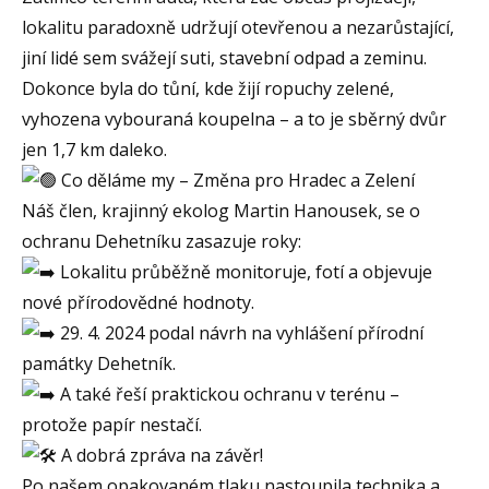
lokalitu paradoxně udržují otevřenou a nezarůstající,
jiní lidé sem svážejí suti, stavební odpad a zeminu.
Dokonce byla do tůní, kde žijí ropuchy zelené,
vyhozena vybouraná koupelna – a to je sběrný dvůr
jen 1,7 km daleko.
Co děláme my – Změna pro Hradec a Zelení
Náš člen, krajinný ekolog
Martin Hanousek
, se o
ochranu Dehetníku zasazuje roky:
Lokalitu průběžně monitoruje, fotí a objevuje
nové přírodovědné hodnoty.
29. 4. 2024 podal návrh na vyhlášení přírodní
památky Dehetník.
A také řeší praktickou ochranu v terénu –
protože papír nestačí.
A dobrá zpráva na závěr!
Po našem opakovaném tlaku nastoupila technika a