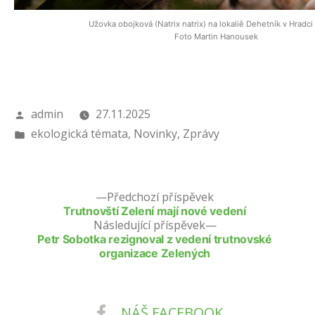
Užovka obojková (Natrix natrix) na lokaliě Dehetník v Hradci
Foto Martin Hanousek
Autor
admin
27.11.2025
Publikováno
ekologická témata
,
Novinky
,
Zprávy
v
Předchozí příspěvek
Trutnovští Zelení mají nové vedení
Následující příspěvek
Petr Sobotka rezignoval z vedení trutnovské
organizace Zelených
NÁŠ FACEBOOK